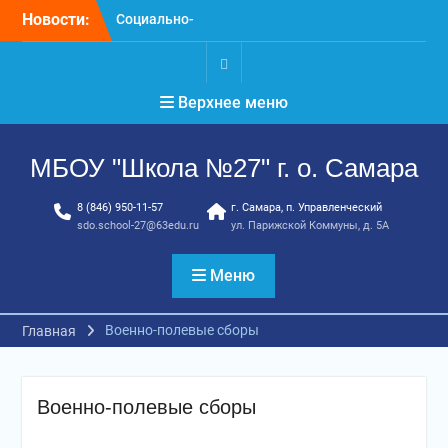
Перейти
Новости:
Социально-
к
психологическое
содержимому
тестирование
профилактика, забота и
.
Верхнее меню
опора для вашей семьи
«Уроки географии»
ГТО. Май 2026 год
МБОУ "Школа №27" г. о. Самара
8 (846) 950-11-57
г. Самара, п. Управленческий
sdo.school-27@63edu.ru
ул. Парижской Коммуны, д. 5А
Меню
Военно-полевые сборы
Главная
Военно-полевые сборы