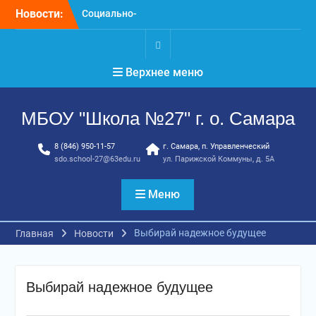
Перейти
Новости:
Социально-
к
психологическое
содержимому
тестирование
профилактика, забота и
.
Верхнее меню
опора для вашей семьи
«Уроки географии»
ГТО. Май 2026 год
МБОУ "Школа №27" г. о. Самара
8 (846) 950-11-57
г. Самара, п. Управленческий
sdo.school-27@63edu.ru
ул. Парижской Коммуны, д. 5А
Меню
Выбирай надежное будущее
Главная
Новости
Выбирай надежное будущее