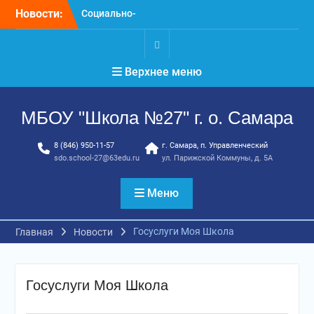
Перейти
Новости:
Социально-
к
психологическое
содержимому
тестирование
профилактика, забота и
.
Верхнее меню
опора для вашей семьи
«Уроки географии»
ГТО. Май 2026 год
МБОУ "Школа №27" г. о. Самара
8 (846) 950-11-57
г. Самара, п. Управленческий
sdo.school-27@63edu.ru
ул. Парижской Коммуны, д. 5А
Меню
Госуслуги Моя Школа
Главная
Новости
Госуслуги Моя Школа