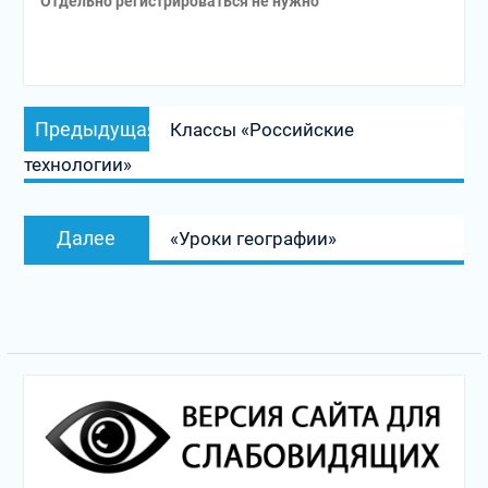
Отдельно регистрироваться не нужно
Навигация
Предыдущая
Предыдущая
Классы «Российские
по
запись:
технологии»
записям
Следующая
Далее
«Уроки географии»
запись: