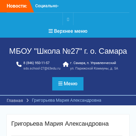
Перейти
Новости:
Социально-
к
психологическое
содержимому
тестирование
профилактика, забота и
.
Верхнее меню
опора для вашей семьи
«Уроки географии»
ГТО. Май 2026 год
МБОУ "Школа №27" г. о. Самара
8 (846) 950-11-57
г. Самара, п. Управленческий
sdo.school-27@63edu.ru
ул. Парижской Коммуны, д. 5А
Меню
Григорьева Мария Александровна
Главная
Григорьева Мария Александровна