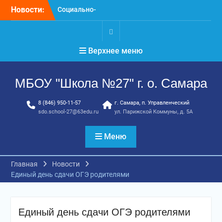
Перейти
Новости:
Социально-
к
психологическое
содержимому
тестирование
профилактика, забота и
.
Верхнее меню
опора для вашей семьи
«Уроки географии»
ГТО. Май 2026 год
МБОУ "Школа №27" г. о. Самара
8 (846) 950-11-57
г. Самара, п. Управленческий
sdo.school-27@63edu.ru
ул. Парижской Коммуны, д. 5А
Меню
Главная
Новости
Единый день сдачи ОГЭ родителями
Единый день сдачи ОГЭ родителями