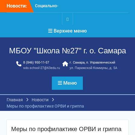
Перейти
Новости:
Социально-
к
психологическое
содержимому
тестирование
профилактика, забота и
.
Верхнее меню
опора для вашей семьи
«Уроки географии»
ГТО. Май 2026 год
МБОУ "Школа №27" г. о. Самара
8 (846) 950-11-57
г. Самара, п. Управленческий
sdo.school-27@63edu.ru
ул. Парижской Коммуны, д. 5А
Меню
Главная
Новости
Меры по профилактике ОРВИ и гриппа
Меры по профилактике ОРВИ и гриппа