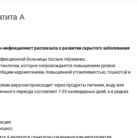
атита А
ач-инфекционист рассказала о развитии скрытого заболевания
нфекционной больницы Оксана Абрамова:
этиологии, которое сопровождается повышением уровня
 общим недомоганием, повышенной утомляемостью, тошнотой и
жение вирусом происходит через продукты питания, воду или
онного периода составляет 7-35 календарных дней, а в редких
екции
оцесс.
та А являются санитарно-гигиенические мероприятия,