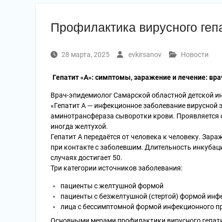
Профилактика вирусного геп
28 марта, 2025
evkirsanov
Новости
Гепатит «А»: симптомы, заражение и лечение: вр
Врач-эпидемиолог Самарской областной детской и
«Гепатит А — инфекционное заболевание вирусной 
аминотрансфераза сыворотки крови. Проявляется
иногда желтухой.
Гепатит А передаётся от человека к человеку. Зара
при контакте с заболевшим. Длительность инкубаци
случаях достигает 50.
Три категории источников заболевания:
пациенты с желтушной формой
пациенты с безжелтушной (стертой) формой инф
лица с бессимптомной формой инфекционного пр
Основными мерами профилактики вирусного гепати