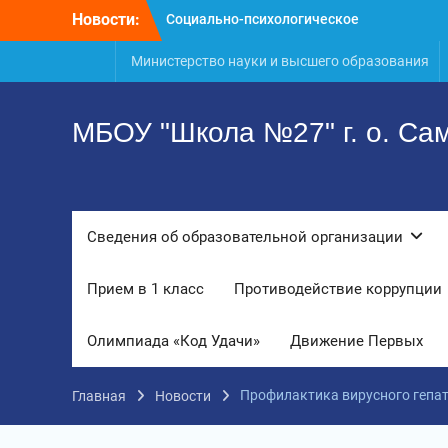
Перейти
Новости:
«Уроки географии»
к
ГТО. Май 2026 год
содержимому
Министерство науки и высшего образования
Социально-психологическое
тестирование профилактика, забота и
опора для вашей семьи
МБОУ "Школа №27" г. о. Са
Сведения об образовательной организации
Прием в 1 класс
Противодействие коррупции
Олимпиада «Код Удачи»
Движение Первых
Профилактика вирусного гепат
Главная
Новости