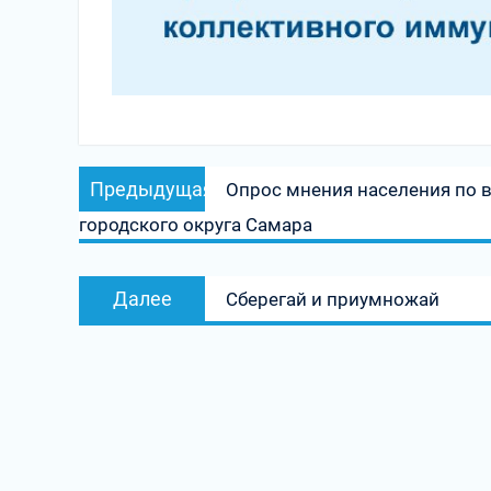
Навигация
Предыдущая
Предыдущая
Опрос мнения населения по 
по
запись:
городского округа Самара
записям
Следующая
Далее
Сберегай и приумножай
запись: