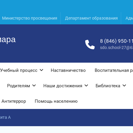
Министерство просвещения
Департамент образования
Адм
мара
8 (846) 950-1
sdo.school-27@6
Учебный процесс
Наставничество
Воспитательная р
Родителям
Наши достижения
Библиотека
Антитеррор
Помощь населению
ита А