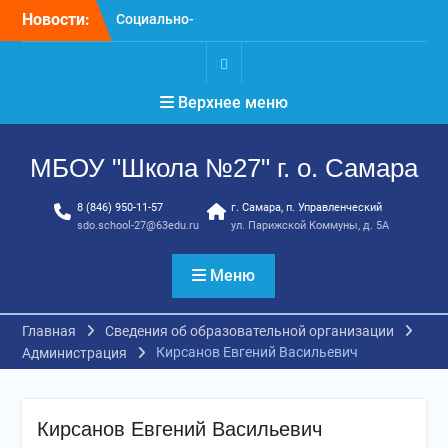
Перейти
Новости:
Социально-
к
психологическое
содержимому
тестирование
профилактика, забота и
.
Верхнее меню
опора для вашей семьи
«Уроки географии»
ГТО. Май 2026 год
МБОУ "Школа №27" г. о. Самара
8 (846) 950-11-57
г. Самара, п. Управленческий
sdo.school-27@63edu.ru
ул. Парижской Коммуны, д. 5А
Меню
Главная
Сведения об образовательной организации
Кирсанов Евгений Васильевич
Администрация
Кирсанов Евгений Васильевич