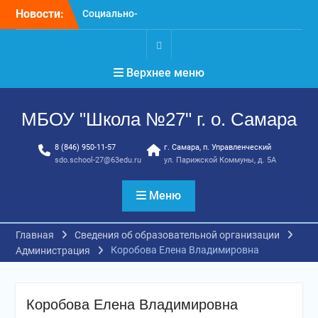
Перейти
Новости:
Социально-
к
психологическое
содержимому
тестирование
профилактика, забота и
.
Верхнее меню
опора для вашей семьи
«Уроки географии»
ГТО. Май 2026 год
МБОУ "Школа №27" г. о. Самара
8 (846) 950-11-57
г. Самара, п. Управленческий
sdo.school-27@63edu.ru
ул. Парижской Коммуны, д. 5А
Меню
Главная
Сведения об образовательной организации
Коробова Елена Владимировна
Администрация
Коробова Елена Владимировна