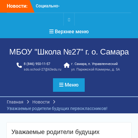
Перейти
Новости:
Социально-
к
психологическое
содержимому
тестирование
профилактика, забота и
.
Верхнее меню
опора для вашей семьи
«Уроки географии»
ГТО. Май 2026 год
МБОУ "Школа №27" г. о. Самара
8 (846) 950-11-57
г. Самара, п. Управленческий
sdo.school-27@63edu.ru
ул. Парижской Коммуны, д. 5А
Меню
Главная
Новости
Уважаемые родители будущих первоклассников!
Уважаемые родители будущих