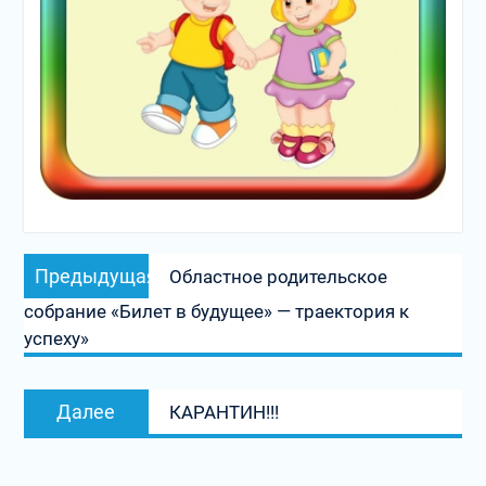
Навигация
Предыдущая
Предыдущая
Областное родительское
по
запись:
собрание «Билет в будущее» — траектория к
записям
успеху»
Следующая
Далее
КАРАНТИН!!!
запись: