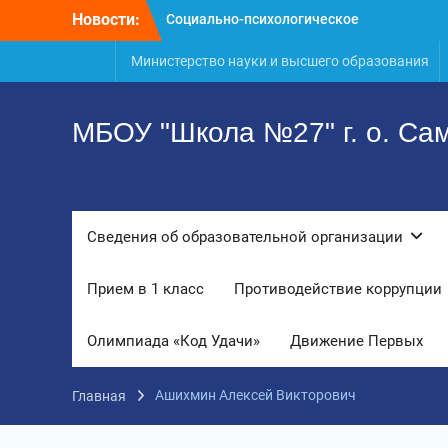
Перейти
Новости:
Социально-психологическое
к
тестирование профилактика, забота и
содержимому
Министерство науки и высшего образования
опора для вашей семьи
«Уроки географии»
ГТО. Май 2026 год
МБОУ "Школа №27" г. о. Са
Сведения об образовательной организации
Прием в 1 класс
Противодействие коррупции
Олимпиада «Код Удачи»
Движение Первых
Ашихмин Алексей Викторович
Главная