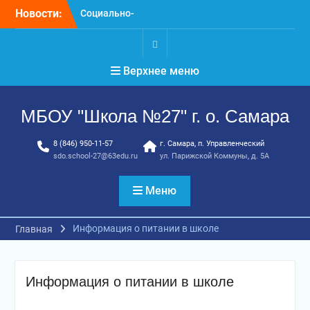
Перейти
Новости:
Социально-
к
психологическое
содержимому
тестирование
профилактика, забота и
.
Верхнее меню
опора для вашей семьи
«Уроки географии»
ГТО. Май 2026 год
МБОУ "Школа №27" г. о. Самара
8 (846) 950-11-57
г. Самара, п. Управленческий
sdo.school-27@63edu.ru
ул. Парижской Коммуны, д. 5А
Меню
Информация о питании в школе
Главная
Информация о питании в школе