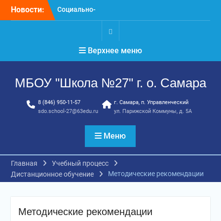
Перейти
Новости:
Социально-
к
психологическое
содержимому
тестирование
профилактика, забота и
.
Верхнее меню
опора для вашей семьи
«Уроки географии»
ГТО. Май 2026 год
МБОУ "Школа №27" г. о. Самара
8 (846) 950-11-57
г. Самара, п. Управленческий
sdo.school-27@63edu.ru
ул. Парижской Коммуны, д. 5А
Меню
Главная
Учебный процесс
Методические рекомендации
Дистанционное обучение
Методические рекомендации